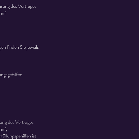
hrung des Vertrages
darf
n finden Sie jeweils
ungsgehilfen
ung des Vertrages
arf,
füllungsgehilfen ist