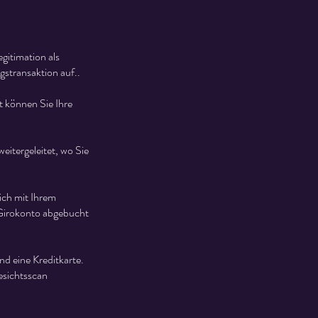
gitimation als
gstransaktion auf..
t können Sie Ihre
itergeleitet, wo Sie
ich mit Ihrem
 Girokonto abgebucht
d eine Kreditkarte.
esichtsscan