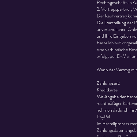
Rechtsgeschäfts in Au
2. Vertragspartner, V
Der Kaufvertrag kom
Die Darstellung der P
unverbindlichen Onli
und Ihre Eingaben vor
Bestellablauf vorgese
eine verbindliche Bes
erfolgt per E-Mail u
Wann der Vertrag mit
Zahlungsart:
Kreditkarte
Mit Abgabe der Bestel
rechtmäßiger Karteni
nehmen dadurch Ihr 
PayPal
Im Bestellprozess wer
Zahlungsdaten angebe
fordern wir PayPal z