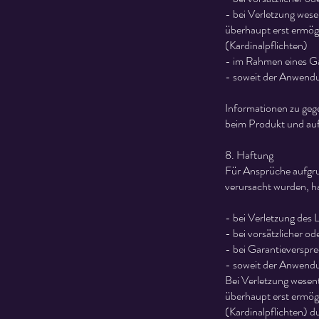
- bei Verletzung wes
überhaupt erst ermögl
(Kardinalpflichten)
- im Rahmen eines Ga
- soweit der Anwendu
Informationen zu geg
beim Produkt und auf
8. Haftung
Für Ansprüche aufgrun
verursacht wurden, ha
- bei Verletzung des 
- bei vorsätzlicher od
- bei Garantieverspre
- soweit der Anwendu
Bei Verletzung wesen
überhaupt erst ermögl
(Kardinalpflichten) du