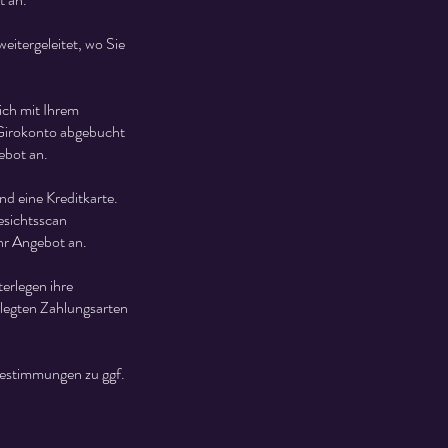
itergeleitet, wo Sie
ich mit Ihrem
 Girokonto abgebucht
ebot an.
d eine Kreditkarte.
esichtsscan
hr Angebot an.
erlegen ihre
rlegten Zahlungsarten
estimmungen zu ggf.