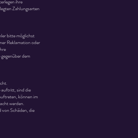
erlegen ihre
rlegten Zahlungsarten
ler bitte möglichst
iner Reklamation oder
hre
he gegenüber dem
cht.
uftritt, sind die
auftreten, können im
macht werden.
d von Schäden, die