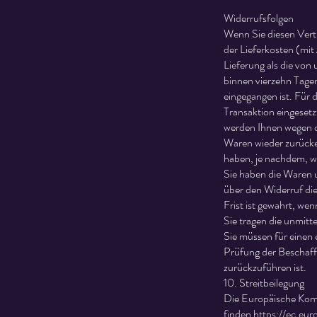
Widerrufsfolgen
Wenn Sie diesen Vertr
der Lieferkosten (mit
Lieferung als die von
binnen vierzehn Tagen
eingegangen ist. Für 
Transaktion eingesetz
werden Ihnen wegen d
Waren wieder zurücke
haben, je nachdem, we
Sie haben die Waren u
über den Widerruf di
Frist ist gewahrt, we
Sie tragen die unmit
Sie müssen für einen
Prüfung der Beschaff
zurückzuführen ist.
10. Streitbeilegung
Die Europäische Kommi
finden
https://ec.eu