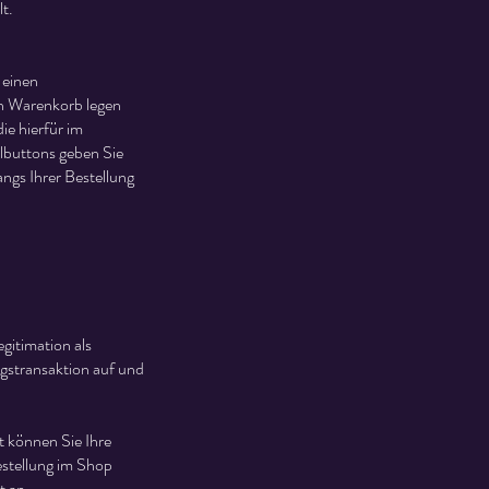
t.
 einen
en Warenkorb legen
ie hierfür im
llbuttons geben Sie
ngs Ihrer Bestellung
gitimation als
gstransaktion auf und
t können Sie Ihre
stellung im Shop
t an.