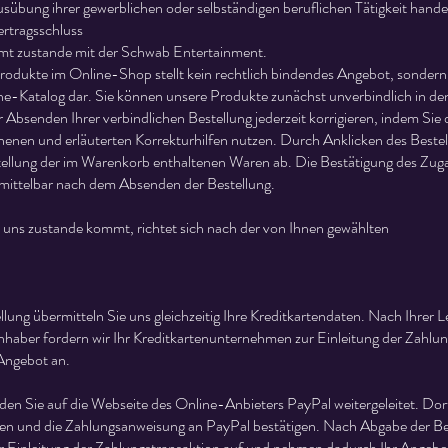
sübung ihrer gewerblichen oder selbständigen beruflichen Tätigkeit handel
ertragsschluss
mt zustande mit der Schwab Entertainment.
rodukte im Online-Shop stellt kein rechtlich bindendes Angebot, sondern
ne-Katalog dar. Sie können unsere Produkte zunächst unverbindlich in d
 Absenden Ihrer verbindlichen Bestellung jederzeit korrigieren, indem Sie d
henen und erläuterten Korrekturhilfen nutzen. Durch Anklicken des Beste
tellung der im Warenkorb enthaltenen Waren ab. Die Bestätigung des Zuga
nmittelbar nach dem Absenden der Bestellung.
 uns zustande kommt, richtet sich nach der von Ihnen gewählten
lung übermitteln Sie uns gleichzeitig Ihre Kreditkartendaten. Nach Ihrer Le
nhaber fordern wir Ihr Kreditkartenunternehmen zur Einleitung der Zahlun
Angebot an.
den Sie auf die Webseite des Online-Anbieters PayPal weitergeleitet. Dor
n und die Zahlungsanweisung an PayPal bestätigen. Nach Abgabe der Be
ur Einleitung der Zahlungstransaktion auf und nehmen dadurch Ihr Angebo