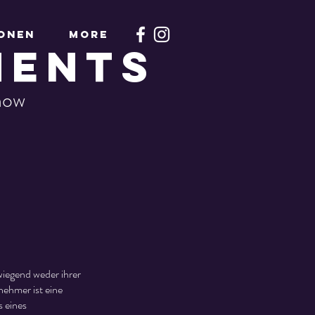
ionen
More
MENTS
how
wiegend weder ihrer
nehmer ist eine
s eines