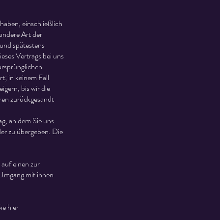
haben, einschließlich
 andere Art der
 und spätestens
eses Vertrags bei uns
ursprünglichen
t; in keinem Fall
gern, bis wir die
aren zurückgesandt
ag, an dem Sie uns
der zu übergeben. Die
auf einen zur
 Umgang mit ihnen
ie hier