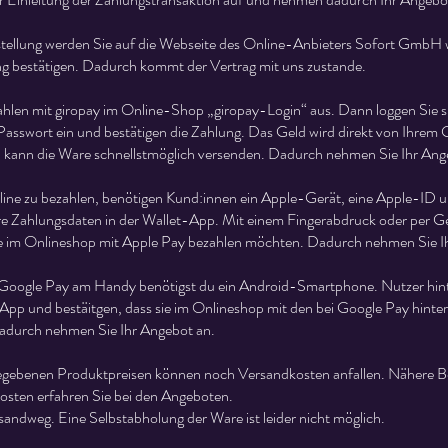
ellung werden Sie auf die Webseite des Online-Anbieters Sofort GmbH we
g bestätigen. Dadurch kommt der Vertrag mit uns zustande.
hlen mit giropay im Online-Shop „giropay-Login“ aus. Dann loggen Sie s
sswort ein und bestätigen die Zahlung. Das Geld wird direkt von Ihrem
kann die Ware schnellstmöglich versenden. Dadurch nehmen Sie Ihr Ang
ine zu bezahlen, benötigen Kund:innen ein Apple-Gerät, eine Apple-ID un
hre Zahlungsdaten in der Wallet-App. Mit einem Fingerabdruck oder per G
 sie im Onlineshop mit Apple Pay bezahlen möchten. Dadurch nehmen Sie I
Google Pay am Handy benötigst du ein Android-Smartphone. Nutzer hint
App und bestäitgen, dass sie im Onlineshop mit den bei Google Pay hinte
adurch nehmen Sie Ihr Angebot an.
egebenen Produktpreisen können noch Versandkosten anfallen. Nähere B
osten erfahren Sie bei den Angeboten.
rsandweg. Eine Selbstabholung der Ware ist leider nicht möglich.