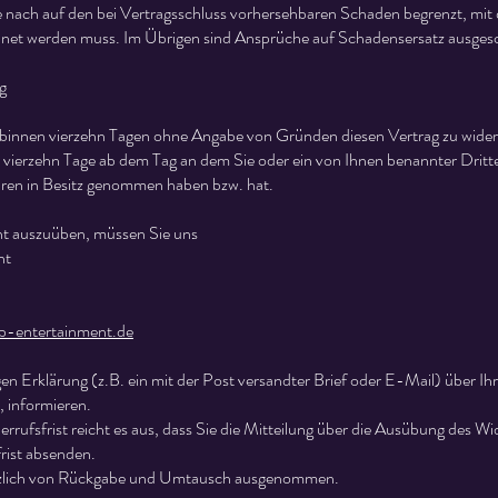
 nach auf den bei Vertragsschluss vorhersehbaren Schaden begrenzt, mit
hnet werden muss. Im Übrigen sind Ansprüche auf Schadensersatz ausges
g
 binnen vierzehn Tagen ohne Angabe von Gründen diesen Vertrag zu wider
t vierzehn Tage ab dem Tag an dem Sie oder ein von Ihnen benannter Dritte
Waren in Besitz genommen haben bzw. hat.
t auszuüben, müssen Sie uns
nt
-entertainment.de
igen Erklärung (z.B. ein mit der Post versandter Brief oder E-Mail) über Ih
, informieren.
rufsfrist reicht es aus, dass Sie die Mitteilung über die Ausübung des Wi
rist absenden.
ätzlich von Rückgabe und Umtausch ausgenommen.