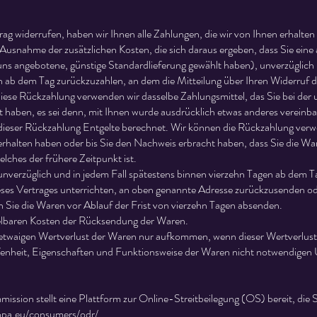
ag widerrufen, haben wir Ihnen alle Zahlungen, die wir von Ihnen erhalten 
 Ausnahme der zusätzlichen Kosten, die sich daraus ergeben, dass Sie eine
 uns angebotene, günstige Standardlieferung gewählt haben), unverzüglich
 ab dem Tag zurückzuzahlen, an dem die Mitteilung über Ihren Widerruf di
diese Rückzahlung verwenden wir dasselbe Zahlungsmittel, das Sie bei der 
t haben, es sei denn, mit Ihnen wurde ausdrücklich etwas anderes vereinbar
ieser Rückzahlung Entgelte berechnet. Wir können die Rückzahlung verwei
rhalten haben oder bis Sie den Nachweis erbracht haben, dass Sie die W
lches der frühere Zeitpunkt ist.
nverzüglich und in jedem Fall spätestens binnen vierzehn Tagen ab dem T
eses Vertrages unterrichten, an oben genannte Adresse zurückzusenden o
nn Sie die Waren vor Ablauf der Frist von vierzehn Tagen absenden.
telbaren Kosten der Rücksendung der Waren.
 etwaigen Wertverlust der Waren nur aufkommen, wenn dieser Wertverlust 
enheit, Eigenschaften und Funktionsweise der Waren nicht notwendigen
ssion stellt eine Plattform zur Online-Streitbeilegung (OS) bereit, die S
ropa.eu/consumers/odr/
.