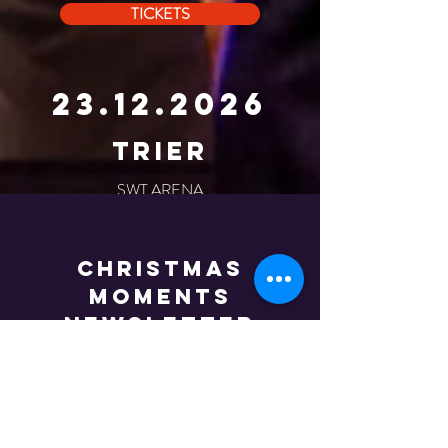
TICKETS
23.12.2026
TRIER
SWT ARENA
20:00 Uhr
CHRISTMAS
TICKETS
MOMENTS
NEWSLETTER
Melden Sie sich an und wir
informieren Sie über Termine,
Tickets und alle Neuigkeiten rund