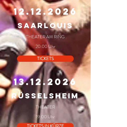
12.12.2026
SAARLOUIS
THEATER AM RING
20:00 Uhr
TICKETS
13.12.2026
rÜSSELSHEIM
THEATER
19:00 Uhr
TICKETS IN KÜRZE