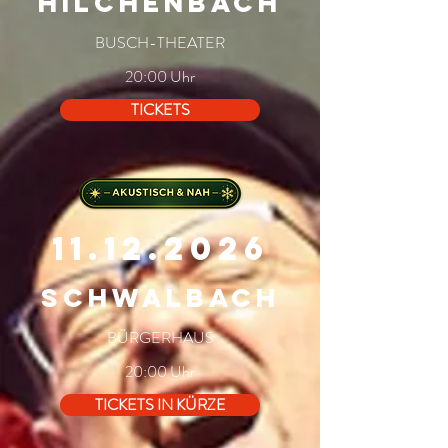
HILCHENBACH
BUSCH-THEATER
20:00 Uhr
TICKETS
11.12.2026
SCHWALBACH
BÜRGERHAUS
20:00 Uhr
TICKETS IN KÜRZE